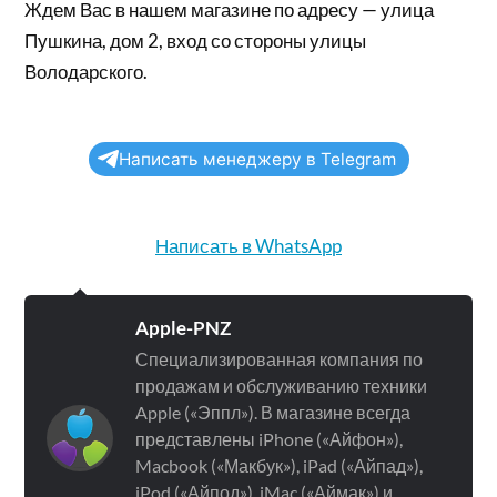
Ждем Вас в нашем магазине по адресу — улица
Пушкина, дом 2, вход со стороны улицы
Володарского.
Написать менеджеру в Telegram
Написать в WhatsApp
Apple-PNZ
Специализированная компания по
продажам и обслуживанию техники
Apple («Эппл»). В магазине всегда
представлены iPhone («Айфон»),
Macbook («Макбук»), iPad («Айпад»),
iPod («Айпод»), iMac («Аймак») и