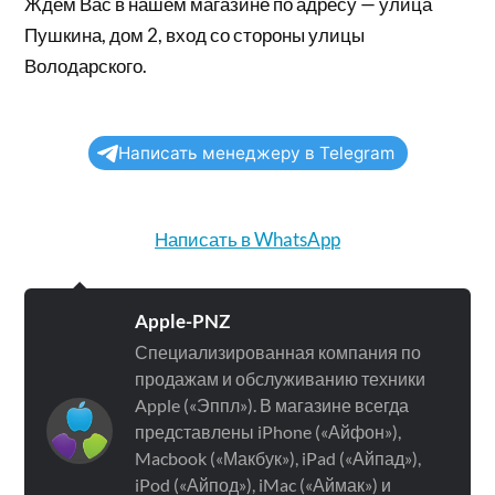
Ждем Вас в нашем магазине по адресу — улица
Пушкина, дом 2, вход со стороны улицы
Володарского.
Написать менеджеру в Telegram
Написать в WhatsApp
Apple-PNZ
Специализированная компания по
продажам и обслуживанию техники
Apple («Эппл»). В магазине всегда
представлены iPhone («Айфон»),
Macbook («Макбук»), iPad («Айпад»),
iPod («Айпод»), iMac («Аймак») и