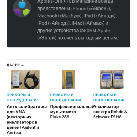
Apple («Эппл»). В магазине всегда
представлены iPhone («Айфон»),
Macbook («Макбук»), iPad («Айпад»),
iPod («Айпод»), iMac («Аймак») и
другие устройства фирмы Apple
(«Эппл») по очень выгодным ценам.
ДАЛЕЕ →
ПРИБОРЫ И
ПРИБОРЫ И
ПРИБОРЫ И
ОБОРУДОВАНИЕ
ОБОРУДОВАНИЕ
ОБОРУДОВАНИЕ
Автокалибраторы
Профессиональный
Анализатор
для VNA
мультиметр
спектра Rohde &
(векторных
Fluke 289
Schwarz FSH6
анализаторов
цепей) Agilent и
Anritsu