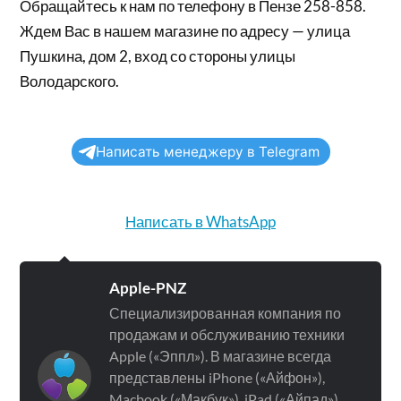
Обращайтесь к нам по телефону в Пензе 258-858.
Ждем Вас в нашем магазине по адресу — улица
Пушкина, дом 2, вход со стороны улицы
Володарского.
Написать менеджеру в Telegram
Написать в WhatsApp
Apple-PNZ
Специализированная компания по
продажам и обслуживанию техники
Apple («Эппл»). В магазине всегда
представлены iPhone («Айфон»),
Macbook («Макбук»), iPad («Айпад»),