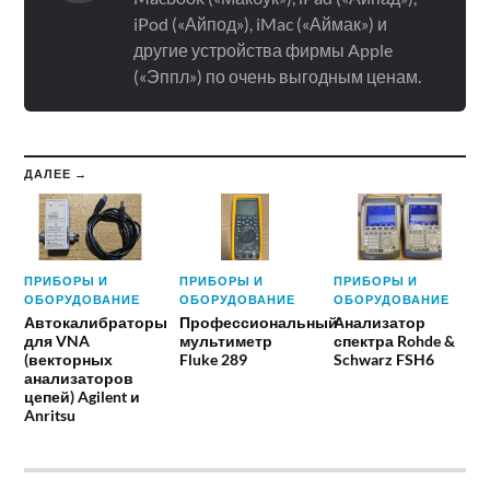
iPod («Айпод»), iMac («Аймак») и
другие устройства фирмы Apple
(«Эппл») по очень выгодным ценам.
ДАЛЕЕ →
ПРИБОРЫ И
ПРИБОРЫ И
ПРИБОРЫ И
ОБОРУДОВАНИЕ
ОБОРУДОВАНИЕ
ОБОРУДОВАНИЕ
Автокалибраторы
Профессиональный
Анализатор
для VNA
мультиметр
спектра Rohde &
(векторных
Fluke 289
Schwarz FSH6
анализаторов
цепей) Agilent и
Anritsu