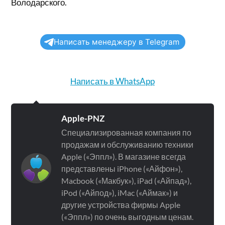
Володарского.
Написать менеджеру в Telegram
Написать в WhatsApp
Apple-PNZ
Специализированная компания по
продажам и обслуживанию техники
Apple («Эппл»). В магазине всегда
представлены iPhone («Айфон»),
Macbook («Макбук»), iPad («Айпад»),
iPod («Айпод»), iMac («Аймак») и
другие устройства фирмы Apple
(«Эппл») по очень выгодным ценам.