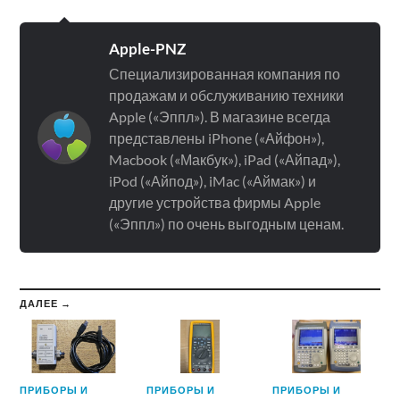
Apple-PNZ
Специализированная компания по
продажам и обслуживанию техники
Apple («Эппл»). В магазине всегда
представлены iPhone («Айфон»),
Macbook («Макбук»), iPad («Айпад»),
iPod («Айпод»), iMac («Аймак») и
другие устройства фирмы Apple
(«Эппл») по очень выгодным ценам.
ДАЛЕЕ →
ПРИБОРЫ И
ПРИБОРЫ И
ПРИБОРЫ И