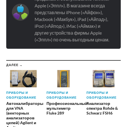
Apple («Эппл»). В магазине всегда
представлены iPhone («Айфон»),
Macbook («Макбук»), iPad («Айпад»),
iPod («Айпод»), iMac («Аймак») и
другие устройства фирмы Apple
(«Эппл») по очень выгодным ценам.
ДАЛЕЕ →
ПРИБОРЫ И
ПРИБОРЫ И
ПРИБОРЫ И
ОБОРУДОВАНИЕ
ОБОРУДОВАНИЕ
ОБОРУДОВАНИЕ
Автокалибраторы
Профессиональный
Анализатор
для VNA
мультиметр
спектра Rohde &
(векторных
Fluke 289
Schwarz FSH6
анализаторов
цепей) Agilent и