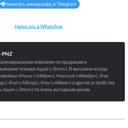
Написать менеджеру в Telegram
Написать в WhatsApp
e-PNZ
ализированная компания по продажам и
иванию техники Apple («Эппл»). В магазине всегда
авлены iPhone («Айфон»), Macbook («Макбук»), iPad
д»), iPod («Айпод»), iMac («Аймак») и другие устройства
 Apple («Эппл») по очень выгодным ценам.