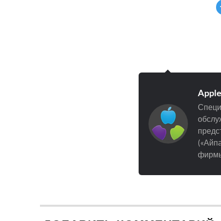
Appl
Специ
обслуж
предст
(«Айпа
фирмы