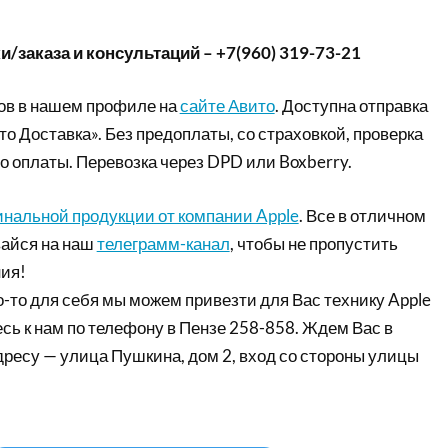
/заказа и консультаций – +7(960) 319-73-21
ов в нашем профиле на
сайте Авито
. Доступна отправка
то Доставка». Без предоплаты, со страховкой, проверка
о оплаты. Перевозка через DPD или Boxberry.
инальной продукции от компании Apple
. Все в отличном
айся на наш
телеграмм-канал
, чтобы не пропустить
ия!
-то для себя мы можем привезти для Вас технику Apple
сь к нам по телефону в Пензе 258-858. Ждем Вас в
дресу — улица Пушкина, дом 2, вход со стороны улицы