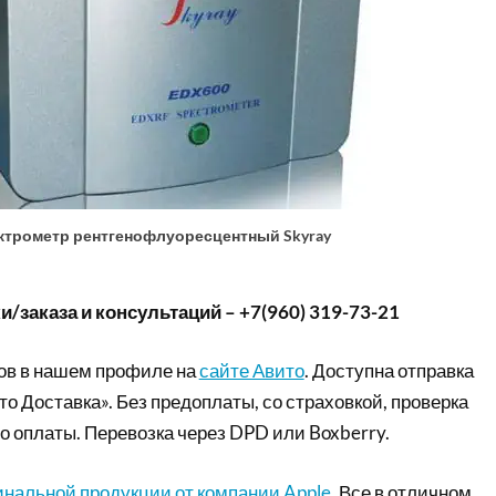
ктрометр рентгенофлуоресцентный Skyray
/заказа и консультаций – +7(960) 319-73-21
ов в нашем профиле на
сайте Авито
. Доступна отправка
то Доставка». Без предоплаты, со страховкой, проверка
о оплаты. Перевозка через DPD или Boxberry.
инальной продукции от компании Apple
. Все в отличном