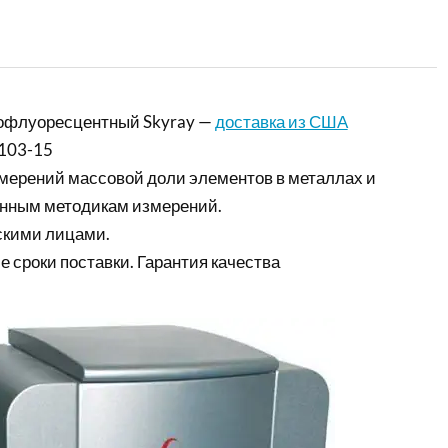
нофлуоресцентный Skyray —
доставка из США
103-15
мерений массовой доли элементов в металлах и
анным методикам измерений.
скими лицами.
е сроки поставки. Гарантия качества