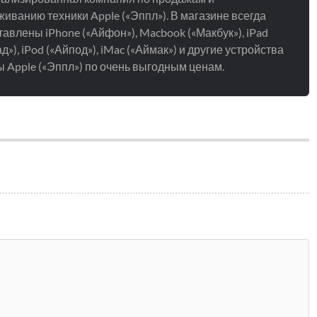
иванию техники Apple («Эппл»). В магазине всегда
авлены iPhone («Айфон»), Macbook («Макбук»), iPad
д»), iPod («Айпод»), iMac («Аймак») и другие устройства
 Apple («Эппл») по очень выгодным ценам.