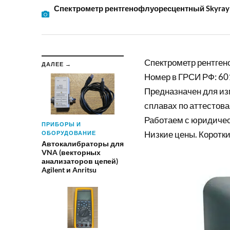
Спектрометр рентгенофлуоресцентный Skyray
Спектрометр рентге
ДАЛЕЕ →
Номер в ГРСИ РФ: 60
Предназначен для из
сплавах по аттестов
Работаем с юридиче
ПРИБОРЫ И
Низкие цены. Коротки
ОБОРУДОВАНИЕ
Автокалибраторы для
VNA (векторных
анализаторов цепей)
Agilent и Anritsu