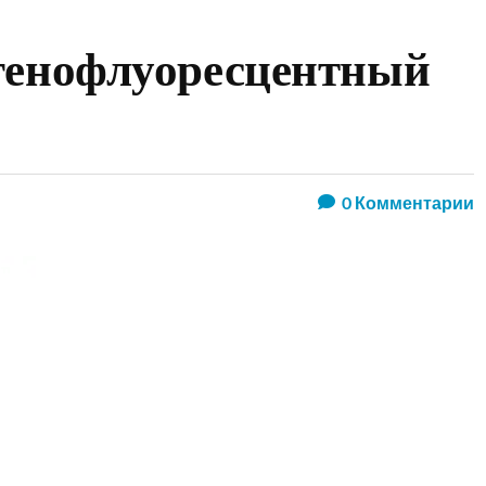
генофлуоресцентный
0
Комментарии