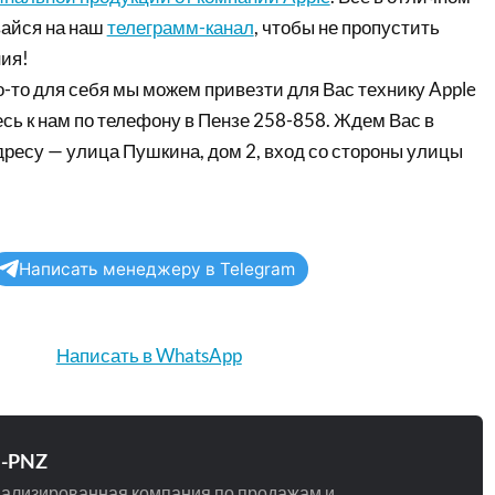
айся на наш
телеграмм-канал
, чтобы не пропустить
ия!
-то для себя мы можем привезти для Вас технику Apple
сь к нам по телефону в Пензе 258-858. Ждем Вас в
дресу — улица Пушкина, дом 2, вход со стороны улицы
Написать менеджеру в Telegram
Написать в WhatsApp
e-PNZ
ализированная компания по продажам и