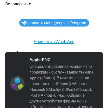
Володарского.
Написать менеджеру в Telegram
Написать в WhatsApp
Apple-PNZ
Специализированная компания по
продажам и обслуживанию техники
Apple («Эппл»). В магазине всегда
представлены iPhone («Айфон»),
Macbook («Макбук»), iPad («Айпад»),
iPod («Айпод»), iMac («Аймак») и
другие устройства фирмы Apple
(«Эппл») по очень выгодным ценам.