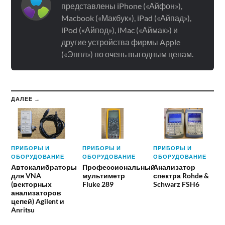
представлены iPhone («Айфон»),
Macbook («Макбук»), iPad («Айпад»),
iPod («Айпод»), iMac («Аймак») и
другие устройства фирмы Apple
(«Эппл») по очень выгодным ценам.
ДАЛЕЕ →
ПРИБОРЫ И
ПРИБОРЫ И
ПРИБОРЫ И
ОБОРУДОВАНИЕ
ОБОРУДОВАНИЕ
ОБОРУДОВАНИЕ
Автокалибраторы
Профессиональный
Анализатор
для VNA
мультиметр
спектра Rohde &
(векторных
Fluke 289
Schwarz FSH6
анализаторов
цепей) Agilent и
Anritsu