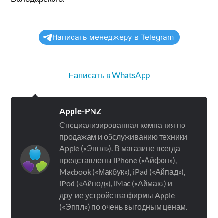
Написать менеджеру в Telegram
Написать в WhatsApp
Apple-PNZ
Специализированная компания по
продажам и обслуживанию техники
Apple («Эппл»). В магазине всегда
представлены iPhone («Айфон»),
Macbook («Макбук»), iPad («Айпад»),
iPod («Айпод»), iMac («Аймак») и
другие устройства фирмы Apple
(«Эппл») по очень выгодным ценам.