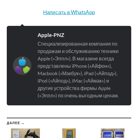
Написать в WhatsApp
Apple-PNZ
Специализированная компания по
продажам и обслуживанию техники
Apple («Эппл»). В магазине всегда
представлены iPhone («Айфон»),
Macbook («Макбук»), iPad («Айпад»),
iPod («Айпод»), iMac («Аймак») и
другие устройства фирмы Apple
(«Эппл») по очень выгодным ценам.
ДАЛЕЕ →