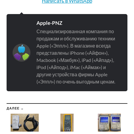
Написать в WhatsApp
Apple-PNZ
Специализированная компания по
продажам и обслуживанию техники
Apple («Эппл»). В магазине всегда
представлены iPhone («Айфон»),
Macbook («Макбук»), iPad («Айпад»),
iPod («Айпод»), iMac («Аймак») и
другие устройства фирмы Apple
(«Эппл») по очень выгодным ценам.
ДАЛЕЕ →