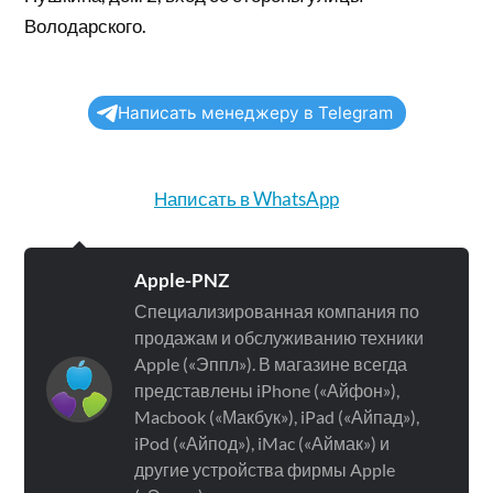
Володарского.
Написать менеджеру в Telegram
Написать в WhatsApp
Apple-PNZ
Специализированная компания по
продажам и обслуживанию техники
Apple («Эппл»). В магазине всегда
представлены iPhone («Айфон»),
Macbook («Макбук»), iPad («Айпад»),
iPod («Айпод»), iMac («Аймак») и
другие устройства фирмы Apple