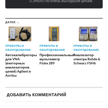
(«Эппл») по очень выгодным ценам.
ДАЛЕЕ →
ПРИБОРЫ И
ПРИБОРЫ И
ПРИБОРЫ И
ОБОРУДОВАНИЕ
ОБОРУДОВАНИЕ
ОБОРУДОВАНИЕ
Автокалибраторы
Профессиональный
Анализатор
для VNA
мультиметр
спектра Rohde &
(векторных
Fluke 289
Schwarz FSH6
анализаторов
цепей) Agilent и
Anritsu
ДОБАВИТЬ КОММЕНТАРИЙ