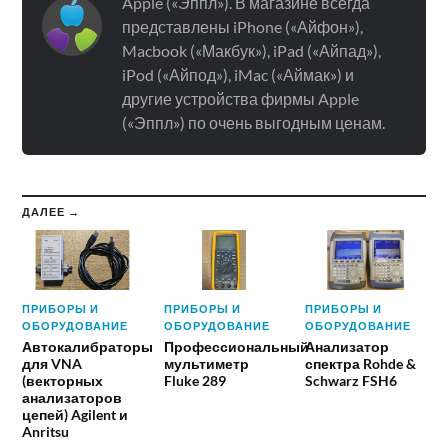
Apple («Эппл»). В магазине всегда
представлены iPhone («Айфон»),
Macbook («Макбук»), iPad («Айпад»),
iPod («Айпод»), iMac («Аймак») и
другие устройства фирмы Apple
(«Эппл») по очень выгодным ценам.
ДАЛЕЕ →
ПРИБОРЫ И
ПРИБОРЫ И
ПРИБОРЫ И
ОБОРУДОВАНИЕ
ОБОРУДОВАНИЕ
ОБОРУДОВАНИЕ
Автокалибраторы
Профессиональный
Анализатор
для VNA
мультиметр
спектра Rohde &
(векторных
Fluke 289
Schwarz FSH6
анализаторов
цепей) Agilent и
Anritsu