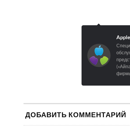
Appl
Специ
обслуж
предст
(«Айпа
фирмы
ДОБАВИТЬ КОММЕНТАРИЙ