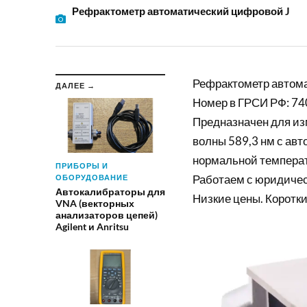
Рефрактометр автоматический цифровой J
Рефрактометр автом
ДАЛЕЕ →
Номер в ГРСИ РФ: 74
Предназначен для из
волны 589,3 нм с ав
нормальной температ
ПРИБОРЫ И
Работаем с юридиче
ОБОРУДОВАНИЕ
Автокалибраторы для
Низкие цены. Коротки
VNA (векторных
анализаторов цепей)
Agilent и Anritsu