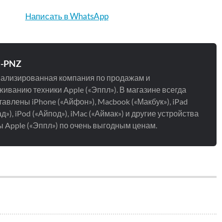
Написать в WhatsApp
e-PNZ
ализированная компания по продажам и
иванию техники Apple («Эппл»). В магазине всегда
авлены iPhone («Айфон»), Macbook («Макбук»), iPad
д»), iPod («Айпод»), iMac («Аймак») и другие устройства
 Apple («Эппл») по очень выгодным ценам.