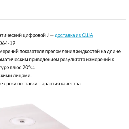
атический цифровой J —
доставка из США
064-19
мерений показателя преломления жидкостей на длине
томатическим приведением результата измерений к
уре плюс 20°С.
скими лицами.
е сроки поставки. Гарантия качества