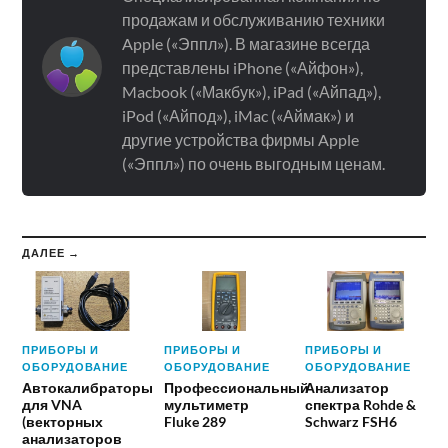
продажам и обслуживанию техники
Apple («Эппл»). В магазине всегда
представлены iPhone («Айфон»),
Macbook («Макбук»), iPad («Айпад»),
iPod («Айпод»), iMac («Аймак») и
другие устройства фирмы Apple
(«Эппл») по очень выгодным ценам.
ДАЛЕЕ →
ПРИБОРЫ И
ПРИБОРЫ И
ПРИБОРЫ И
ОБОРУДОВАНИЕ
ОБОРУДОВАНИЕ
ОБОРУДОВАНИЕ
Автокалибраторы
Профессиональный
Анализатор
для VNA
мультиметр
спектра Rohde &
(векторных
Fluke 289
Schwarz FSH6
анализаторов