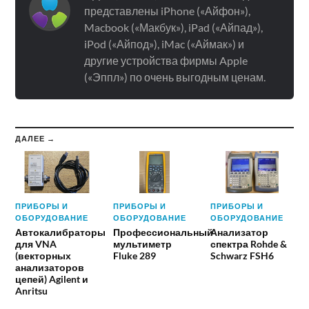
представлены iPhone («Айфон»),
Macbook («Макбук»), iPad («Айпад»),
iPod («Айпод»), iMac («Аймак») и
другие устройства фирмы Apple
(«Эппл») по очень выгодным ценам.
ДАЛЕЕ →
ПРИБОРЫ И
ПРИБОРЫ И
ПРИБОРЫ И
ОБОРУДОВАНИЕ
ОБОРУДОВАНИЕ
ОБОРУДОВАНИЕ
Автокалибраторы
Профессиональный
Анализатор
для VNA
мультиметр
спектра Rohde &
(векторных
Fluke 289
Schwarz FSH6
анализаторов
цепей) Agilent и
Anritsu