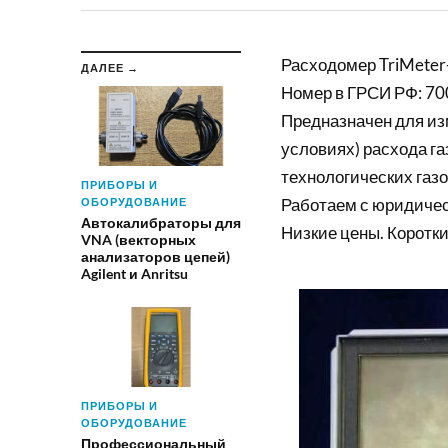
Расходомер TriMeter
ДАЛЕЕ →
Номер в ГРСИ РФ: 70
Предназначен для изм
условиях) расхода г
технологических газо
ПРИБОРЫ И
Работаем с юридиче
ОБОРУДОВАНИЕ
Автокалибраторы для
Низкие цены. Коротки
VNA (векторных
анализаторов цепей)
Agilent и Anritsu
ПРИБОРЫ И
ОБОРУДОВАНИЕ
Профессиональный