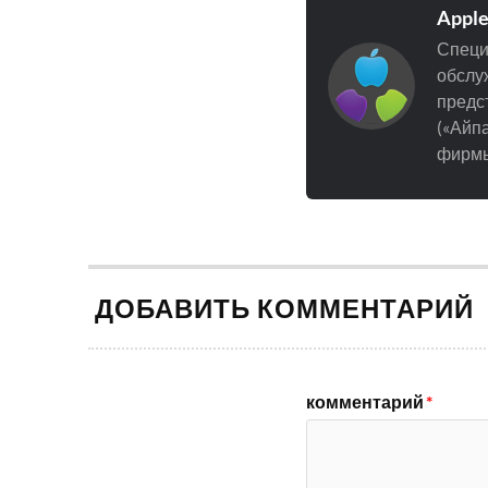
Appl
Специ
обслуж
предст
(«Айпа
фирмы
ДОБАВИТЬ КОММЕНТАРИЙ
комментарий
*