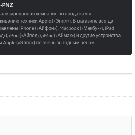
e-PNZ
ализированная компания по продажам и
иванию техники Apple («Эппл»). В магазине всегда
авлены iPhone («Айфон»), Macbook («Макбук»), iPad
д»), iPod («Айпод»), iMac («Аймак») и другие устройства
 Apple («Эппл») по очень выгодным ценам.