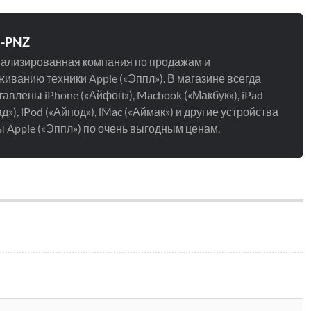
e-PNZ
ализированная компания по продажам и
иванию техники Apple («Эппл»). В магазине всегда
авлены iPhone («Айфон»), Macbook («Макбук»), iPad
д»), iPod («Айпод»), iMac («Аймак») и другие устройства
 Apple («Эппл») по очень выгодным ценам.