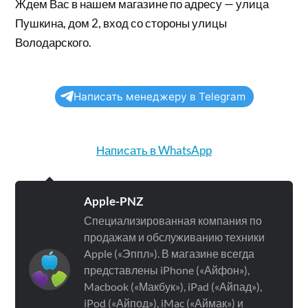
Ждем Вас в нашем магазине по адресу — улица
Пушкина, дом 2, вход со стороны улицы
Володарского.
Написать менеджеру в Telegram
Написать в WhatsApp
Apple-PNZ
Специализированная компания по
продажам и обслуживанию техники
Apple («Эппл»). В магазине всегда
представлены iPhone («Айфон»),
Macbook («Макбук»), iPad («Айпад»),
iPod («Айпод»), iMac («Аймак») и