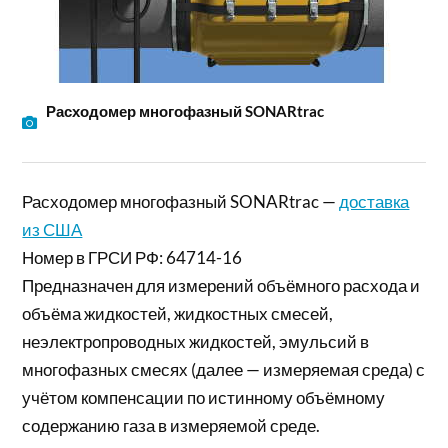
Расходомер многофазный SONARtrac
Расходомер многофазный SONARtrac —
доставка
из США
Номер в ГРСИ РФ: 64714-16
Предназначен для измерений объёмного расхода и
объёма жидкостей, жидкостных смесей,
неэлектропроводных жидкостей, эмульсий в
многофазных смесях (далее — измеряемая среда) с
учётом компенсации по истинному объёмному
содержанию газа в измеряемой среде.