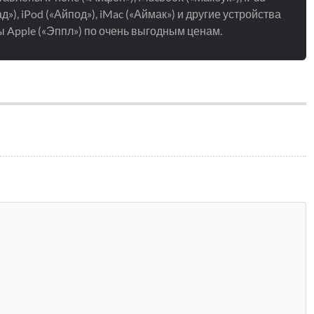
д»), iPod («Айпод»), iMac («Аймак») и другие устройства
 Apple («Эппл») по очень выгодным ценам.