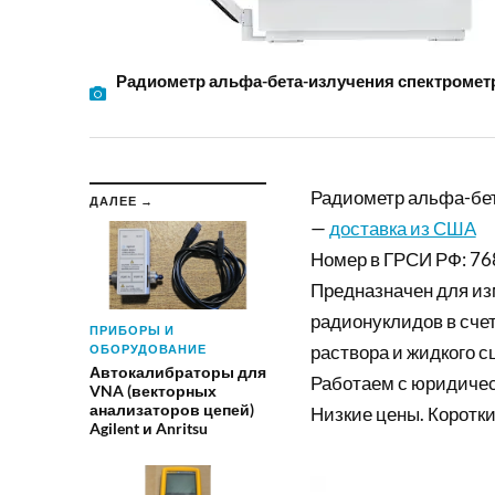
Радиометр альфа-бета-излучения спектрометри
Радиометр альфа-бет
ДАЛЕЕ →
—
доставка из США
Номер в ГРСИ РФ: 76
Предназначен для из
радионуклидов в сче
ПРИБОРЫ И
раствора и жидкого с
ОБОРУДОВАНИЕ
Автокалибраторы для
Работаем с юридиче
VNA (векторных
анализаторов цепей)
Низкие цены. Коротки
Agilent и Anritsu