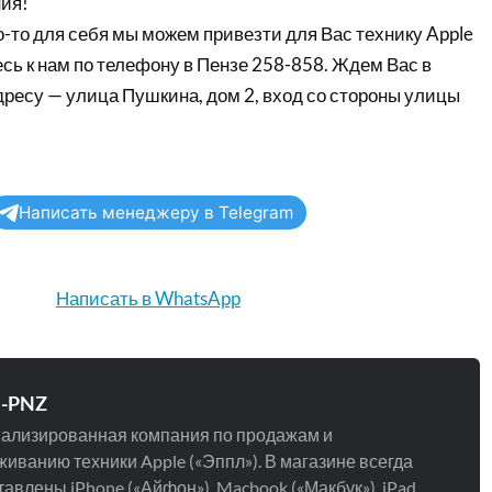
ия!
-то для себя мы можем привезти для Вас технику Apple
сь к нам по телефону в Пензе 258-858. Ждем Вас в
дресу — улица Пушкина, дом 2, вход со стороны улицы
Написать менеджеру в Telegram
Написать в WhatsApp
e-PNZ
ализированная компания по продажам и
иванию техники Apple («Эппл»). В магазине всегда
авлены iPhone («Айфон»), Macbook («Макбук»), iPad