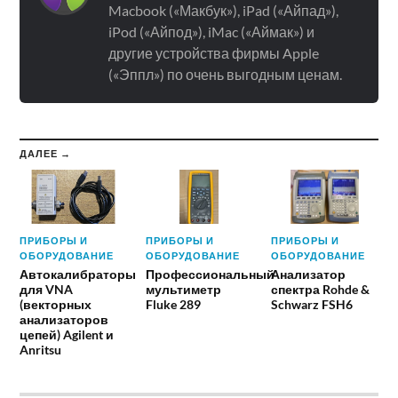
Macbook («Макбук»), iPad («Айпад»),
iPod («Айпод»), iMac («Аймак») и
другие устройства фирмы Apple
(«Эппл») по очень выгодным ценам.
ДАЛЕЕ →
ПРИБОРЫ И
ПРИБОРЫ И
ПРИБОРЫ И
ОБОРУДОВАНИЕ
ОБОРУДОВАНИЕ
ОБОРУДОВАНИЕ
Автокалибраторы
Профессиональный
Анализатор
для VNA
мультиметр
спектра Rohde &
(векторных
Fluke 289
Schwarz FSH6
анализаторов
цепей) Agilent и
Anritsu