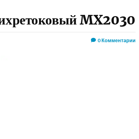
вихретоковый MX2030
0
Комментарии