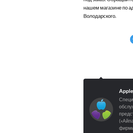
нашем магазине по а
Володарского.
Appl
Специ
обслуж
предст
(«Айпа
фирмы