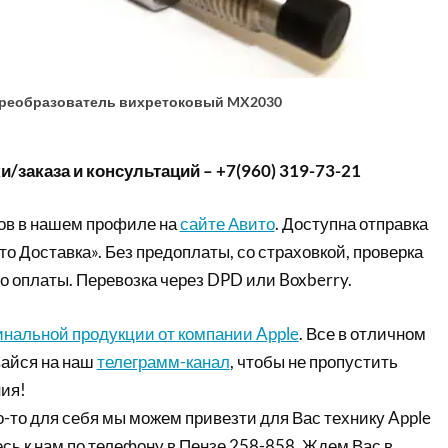
реобразователь вихретоковый MX2030
/заказа и консультаций – +7(960) 319-73-21
ов в нашем профиле на
сайте Авито
. Доступна отправка
то Доставка». Без предоплаты, со страховкой, проверка
о оплаты. Перевозка через DPD или Boxberry.
инальной продукции от компании Apple
. Все в отличном
айся на наш
телеграмм-канал
, чтобы не пропустить
ия!
-то для себя мы можем привезти для Вас технику Apple
сь к нам по телефону в Пензе 258-858. Ждем Вас в