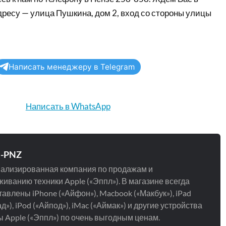
дресу — улица Пушкина, дом 2, вход со стороны улицы
Написать менеджеру в Telegram
Написать в WhatsApp
e-PNZ
ализированная компания по продажам и
иванию техники Apple («Эппл»). В магазине всегда
авлены iPhone («Айфон»), Macbook («Макбук»), iPad
д»), iPod («Айпод»), iMac («Аймак») и другие устройства
 Apple («Эппл») по очень выгодным ценам.