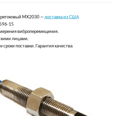
хретоковый MX2030 —
доставка из США
596-15
змерения виброперемещения.
скими лицами.
е сроки поставки. Гарантия качества