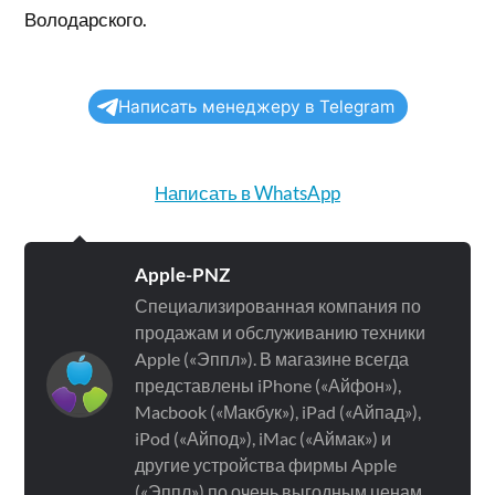
Володарского.
Написать менеджеру в Telegram
Написать в WhatsApp
Apple-PNZ
Специализированная компания по
продажам и обслуживанию техники
Apple («Эппл»). В магазине всегда
представлены iPhone («Айфон»),
Macbook («Макбук»), iPad («Айпад»),
iPod («Айпод»), iMac («Аймак») и
другие устройства фирмы Apple
(«Эппл») по очень выгодным ценам.