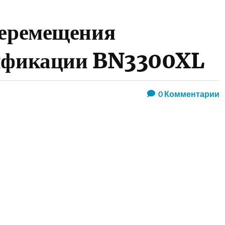
перемещения
дификации BN3300XL
0
Комментарии