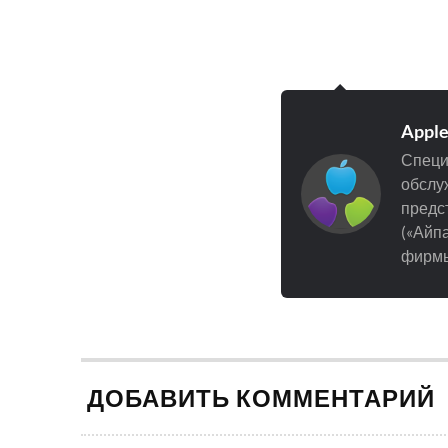
Appl
Специ
обслуж
предст
(«Айпа
фирмы
ДОБАВИТЬ КОММЕНТАРИЙ