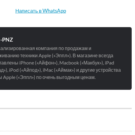
Написать в WhatsApp
e-PNZ
ализированная компания по продажам и
иванию техники Apple («Эппл»). В магазине всегда
авлены iPhone («Айфон»), Macbook («Макбук»), iPad
д»), iPod («Айпод»), iMac («Аймак») и другие устройства
 Apple («Эппл») по очень выгодным ценам.