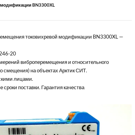
й модификации BN3300XL
ремещения токовихревой модификации BN3300XL —
246-20
мерений виброперемещения и относительного
о смещения) на объектах Арктик СИТ.
скими лицами.
е сроки поставки. Гарантия качества