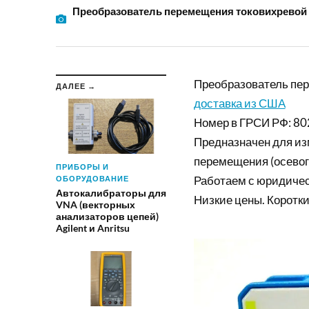
Преобразователь перемещения токовихрево
Преобразователь пе
ДАЛЕЕ →
доставка из США
Номер в ГРСИ РФ: 80
Предназначен для из
перемещения (осевог
ПРИБОРЫ И
Работаем с юридиче
ОБОРУДОВАНИЕ
Автокалибраторы для
Низкие цены. Коротки
VNA (векторных
анализаторов цепей)
Agilent и Anritsu