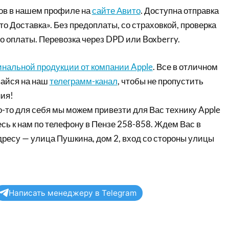
ов в нашем профиле на
сайте Авито
. Доступна отправка
то Доставка». Без предоплаты, со страховкой, проверка
о оплаты. Перевозка через DPD или Boxberry.
инальной продукции от компании Apple
. Все в отличном
айся на наш
телеграмм-канал
, чтобы не пропустить
ия!
-то для себя мы можем привезти для Вас технику Apple
сь к нам по телефону в Пензе 258-858. Ждем Вас в
дресу — улица Пушкина, дом 2, вход со стороны улицы
Написать менеджеру в Telegram