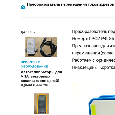
Преобразователь перемещения токовихревой
Преобразователь пе
ДАЛЕЕ →
Номер в ГРСИ РФ: 86
Предназначен для из
перемещения (осевог
Работаем с юридиче
ПРИБОРЫ И
Низкие цены. Коротки
ОБОРУДОВАНИЕ
Автокалибраторы для
VNA (векторных
анализаторов цепей)
Agilent и Anritsu