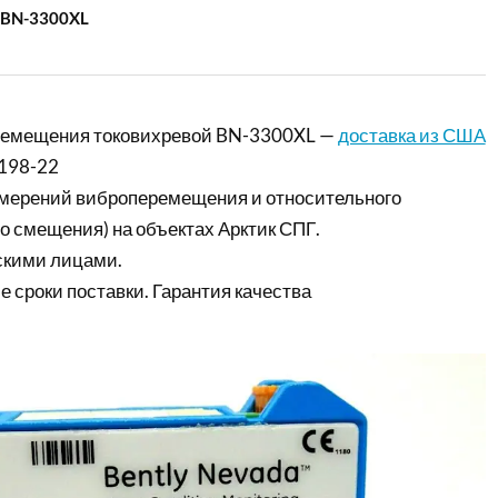
 BN-3300XL
ремещения токовихревой BN-3300XL —
доставка из США
198-22
мерений виброперемещения и относительного
о смещения) на объектах Арктик СПГ.
скими лицами.
е сроки поставки. Гарантия качества