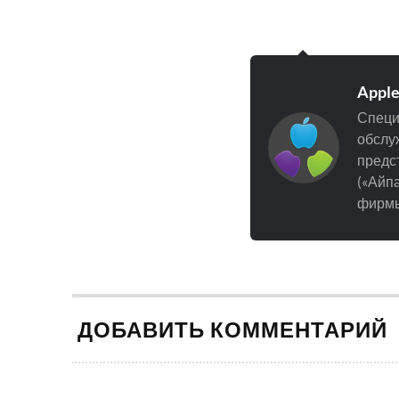
Appl
Специ
обслуж
предст
(«Айпа
фирмы
ДОБАВИТЬ КОММЕНТАРИЙ