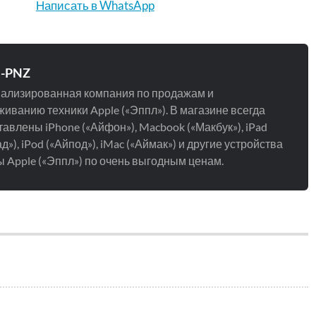
Написать в WhatsApp
e-PNZ
ализированная компания по продажам и
иванию техники Apple («Эппл»). В магазине всегда
авлены iPhone («Айфон»), Macbook («Макбук»), iPad
д»), iPod («Айпод»), iMac («Аймак») и другие устройства
 Apple («Эппл») по очень выгодным ценам.