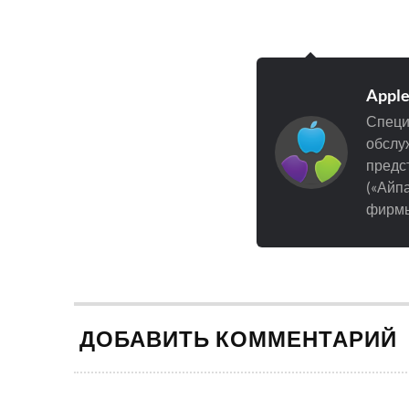
Appl
Специ
обслуж
предст
(«Айпа
фирмы
ДОБАВИТЬ КОММЕНТАРИЙ