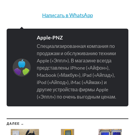
Написать в WhatsApp
Apple-PNZ
Специализированная компания по
продажам и обслуживанию техники
Apple («Эппл»). В магазине всегда
представлены iPhone («Айфон»),
Macbook («Макбук»), iPad («Айпад»),
iPod («Айпод»), iMac («Аймак») и
другие устройства фирмы Apple
(«Эппл») по очень выгодным ценам.
ДАЛЕЕ →