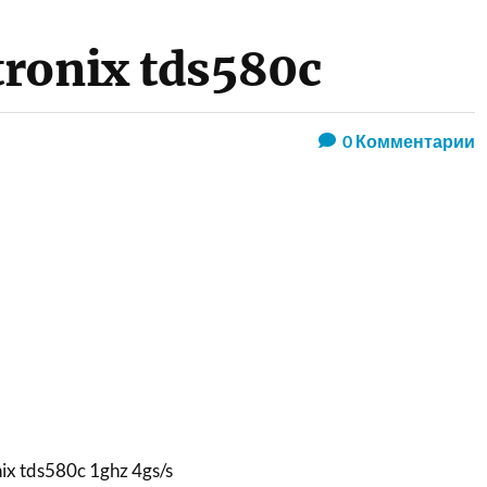
ronix tds580c
0
Комментарии
x tds580c 1ghz 4gs/s