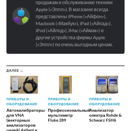
продажам и обслуживанию техники
Apple («Эппл»). В магазине всегда
представлены iPhone («Айфон»),
Macbook («Макбук»), iPad («Айпад»),
iPod («Айпод»), iMac («Аймак») и
другие устройства фирмы Apple
(«Эппл») по очень выгодным ценам.
ДАЛЕЕ →
ПРИБОРЫ И
ПРИБОРЫ И
ПРИБОРЫ И
ОБОРУДОВАНИЕ
ОБОРУДОВАНИЕ
ОБОРУДОВАНИЕ
Автокалибраторы
Профессиональный
Анализатор
для VNA
мультиметр
спектра Rohde &
(векторных
Fluke 289
Schwarz FSH6
анализаторов
цепей) Agilent и