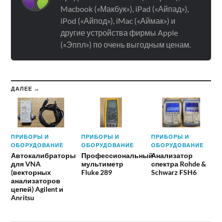
Macbook («Макбук»), iPad («Айпад»),
iPod («Айпод»), iMac («Аймак») и
другие устройства фирмы Apple
(«Эппл») по очень выгодным ценам.
ДАЛЕЕ →
ПРИБОРЫ И
ПРИБОРЫ И
ПРИБОРЫ И
ОБОРУДОВАНИЕ
ОБОРУДОВАНИЕ
ОБОРУДОВАНИЕ
Автокалибраторы
Профессиональный
Анализатор
для VNA
мультиметр
спектра Rohde &
(векторных
Fluke 289
Schwarz FSH6
анализаторов
цепей) Agilent и
Anritsu