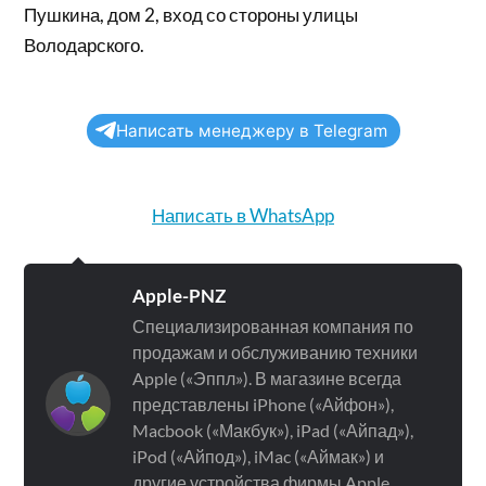
Пушкина, дом 2, вход со стороны улицы
Володарского.
Написать менеджеру в Telegram
Написать в WhatsApp
Apple-PNZ
Специализированная компания по
продажам и обслуживанию техники
Apple («Эппл»). В магазине всегда
представлены iPhone («Айфон»),
Macbook («Макбук»), iPad («Айпад»),
iPod («Айпод»), iMac («Аймак») и
другие устройства фирмы Apple