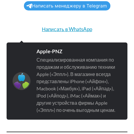
Написать менеджеру в Telegram
Написать в WhatsApp
Apple-PNZ
Специализированная компания по
продажам и обслуживанию техники
Apple («Эппл»). В магазине всегда
представлены iPhone («Айфон»),
Macbook («Макбук»), iPad («Айпад»),
iPod («Айпод»), iMac («Аймак») и
другие устройства фирмы Apple
(«Эппл») по очень выгодным ценам.