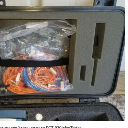
птический мультиметр FOT-920 MaxTester