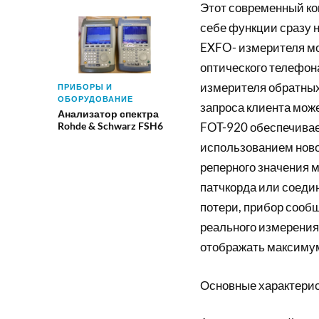
Этот современный ко
себе функции сразу 
EXFO- измерителя мо
оптического телефона
измерителя обратных
ПРИБОРЫ И
ОБОРУДОВАНИЕ
запроса клиента мож
Анализатор спектра
Rohde & Schwarz FSH6
FOT-920 обеспечивае
использованием ново
реперного значения 
патчкорда или соеди
потери, прибор сооб
реального измерения
отображать максиму
Основные характерис