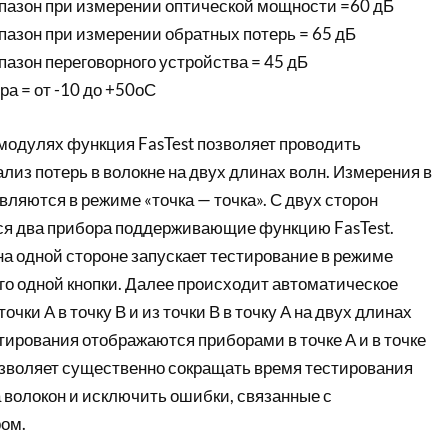
пазон при измерении оптической мощности =60 дБ
пазон при измерении обратных потерь = 65 дБ
азон переговорного устройства = 45 дБ
ра = от -10 до +50оС
модулях функция FasTest позволяет проводить
из потерь в волокне на двух длинах волн. Измерения в
ляются в режиме «точка — точка». С двух сторон
я два прибора поддерживающие функцию FasTest.
на одной стороне запускает тестирование в режиме
го одной кнопки. Далее происходит автоматическое
очки А в точку В и из точки В в точку А на двух длинах
тирования отображаются приборами в точке А и в точке
позволяет существенно сокращать время тестирования
 волокон и исключить ошибки, связанные с
ом.