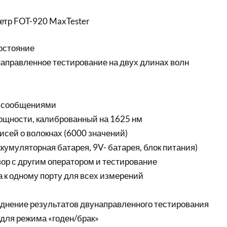
етр FOT-920 MaxTester
остояние
аправленное тестирование на двух длинах волн
 сообщениями
щности, калиброванный на 1625 нм
исей о волокнах (6000 значений)
ккумуляторная батарея, 9V- батарея, блок питания)
ор с другим оператором и тестирование
 к одному порту для всех измерений
днение результатов двунаправленного тестирования
 для режима «годен/брак»