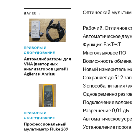
Оптический мультим
ДАЛЕЕ →
Рабочий. Отличное с
Автоматическое двун
Функция FasTesT
ПРИБОРЫ И
Многоязыковое ПО
ОБОРУДОВАНИЕ
Автокалибраторы для
Возможность обмена
VNA (векторных
Новый измеритель мо
анализаторов цепей)
Agilent и Anritsu
Сохраняет до 512 зап
3 способа питания (а
Одновременно разгов
Подключение волокна
Разрешение 0,01 дБ
ПРИБОРЫ И
Автоматическое усре
ОБОРУДОВАНИЕ
Профессиональный
Установление порога
мультиметр Fluke 289