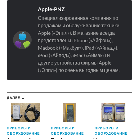
Apple-PNZ
Специализированная компания по
продажам и обслуживанию техники
Apple («Эппл»). В магазине всегда
представлены iPhone («Айфон»),
Macbook («Макбук»), iPad («Айпад»),
iPod («Айпод»), iMac («Аймак») и
другие устройства фирмы Apple
(«Эппл») по очень выгодным ценам.
ДАЛЕЕ →
ПРИБОРЫ И
ПРИБОРЫ И
ПРИБОРЫ И
ОБОРУДОВАНИЕ
ОБОРУДОВАНИЕ
ОБОРУДОВАНИЕ