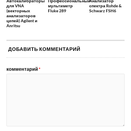
Автокалибраторы
Профессиональный
Анализатор
для VNA
мультиметр
спектра Rohde &
(векторных
Fluke 289
Schwarz FSH6
анализаторов
цепей) Agilent и
Anritsu
ДОБАВИТЬ КОММЕНТАРИЙ
комментарий
*