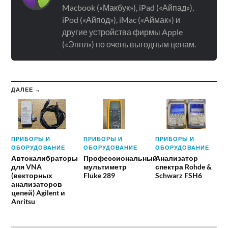
Macbook («Макбук»), iPad («Айпад»),
iPod («Айпод»), iMac («Аймак») и
другие устройства фирмы Apple
(«Эппл») по очень выгодным ценам.
ДАЛЕЕ →
ПРИБОРЫ И
ПРИБОРЫ И
ПРИБОРЫ И
ОБОРУДОВАНИЕ
ОБОРУДОВАНИЕ
ОБОРУДОВАНИЕ
Автокалибраторы
Профессиональный
Анализатор
для VNA
мультиметр
спектра Rohde &
(векторных
Fluke 289
Schwarz FSH6
анализаторов
цепей) Agilent и
Anritsu