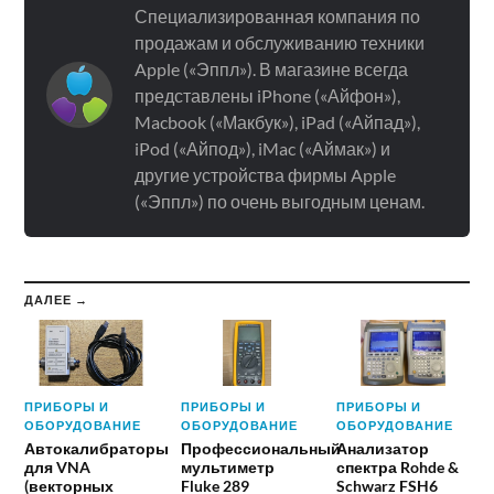
Специализированная компания по
продажам и обслуживанию техники
Apple («Эппл»). В магазине всегда
представлены iPhone («Айфон»),
Macbook («Макбук»), iPad («Айпад»),
iPod («Айпод»), iMac («Аймак») и
другие устройства фирмы Apple
(«Эппл») по очень выгодным ценам.
ДАЛЕЕ →
ПРИБОРЫ И
ПРИБОРЫ И
ПРИБОРЫ И
ОБОРУДОВАНИЕ
ОБОРУДОВАНИЕ
ОБОРУДОВАНИЕ
Автокалибраторы
Профессиональный
Анализатор
для VNA
мультиметр
спектра Rohde &
(векторных
Fluke 289
Schwarz FSH6