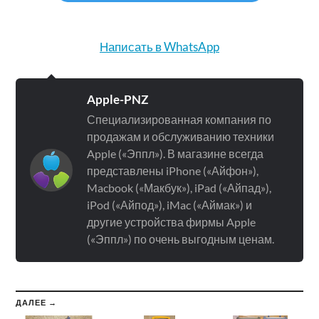
Написать в WhatsApp
Apple-PNZ
Специализированная компания по
продажам и обслуживанию техники
Apple («Эппл»). В магазине всегда
представлены iPhone («Айфон»),
Macbook («Макбук»), iPad («Айпад»),
iPod («Айпод»), iMac («Аймак») и
другие устройства фирмы Apple
(«Эппл») по очень выгодным ценам.
ДАЛЕЕ →