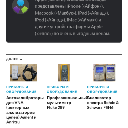
представлены iPhone («Айфон»),
Macbook («Макбук»), iPad («Айпад»),
iPod («Айпод»), iMac («Аймак») и
другие устройства фирмы Apple
(«Эппл») по очень выгодным ценам.
ДАЛЕЕ →
ПРИБОРЫ И
ПРИБОРЫ И
ПРИБОРЫ И
ОБОРУДОВАНИЕ
ОБОРУДОВАНИЕ
ОБОРУДОВАНИЕ
Автокалибраторы
Профессиональный
Анализатор
для VNA
мультиметр
спектра Rohde &
(векторных
Fluke 289
Schwarz FSH6
анализаторов
цепей) Agilent и
Anritsu