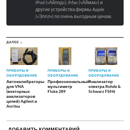
iPod («Айпод»), iMac («Аймак») и
другие устройства фирмы Apple
(«Эппл») по очень выгодным ценам.
ДАЛЕЕ →
ПРИБОРЫ И
ПРИБОРЫ И
ПРИБОРЫ И
ОБОРУДОВАНИЕ
ОБОРУДОВАНИЕ
ОБОРУДОВАНИЕ
Автокалибраторы
Профессиональный
Анализатор
для VNA
мультиметр
спектра Rohde &
(векторных
Fluke 289
Schwarz FSH6
анализаторов
цепей) Agilent и
Anritsu
ДОБАВИТЬ КОММЕНТАРИЙ