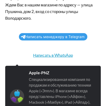
Ждем Вас в нашем магазине по адресу — улица
Пушкина, дом 2, вход со стороны улицы
Володарского.
Написать менеджеру в Telegram
Написать в WhatsApp
Apple-PNZ
Специализированная компания по
продажам и обслуживанию техники
Apple («Эппл»). В магазине всегда
представлены iPhone («Айфон»),
Macbook («Макбук»), iPad («Айпад»),