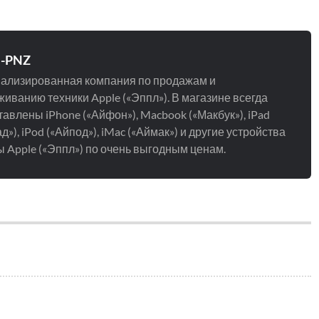
e-PNZ
ализированная компания по продажам и
иванию техники Apple («Эппл»). В магазине всегда
авлены iPhone («Айфон»), Macbook («Макбук»), iPad
д»), iPod («Айпод»), iMac («Аймак») и другие устройства
 Apple («Эппл») по очень выгодным ценам.