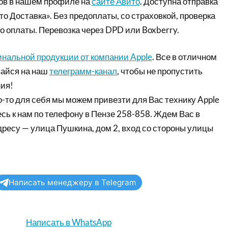
ов в нашем профиле на
сайте Авито
. Доступна отправка
то Доставка». Без предоплаты, со страховкой, проверка
о оплаты. Перевозка через DPD или Boxberry.
инальной продукции от компании Apple
. Все в отличном
айся на наш
телеграмм-канал
, чтобы не пропустить
ия!
-то для себя мы можем привезти для Вас технику Apple
сь к нам по телефону в Пензе 258-858. Ждем Вас в
дресу — улица Пушкина, дом 2, вход со стороны улицы
Написать менеджеру в Telegram
Написать в WhatsApp