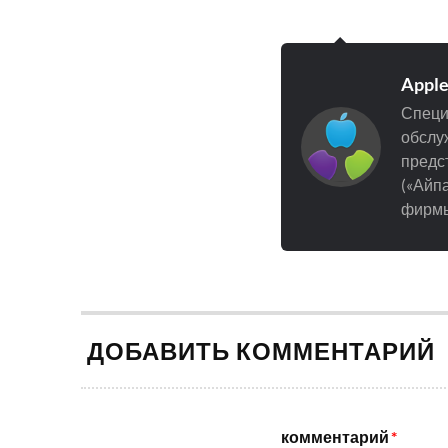
Appl
Специ
обслуж
предст
(«Айпа
фирмы
ДОБАВИТЬ КОММЕНТАРИЙ
комментарий
*