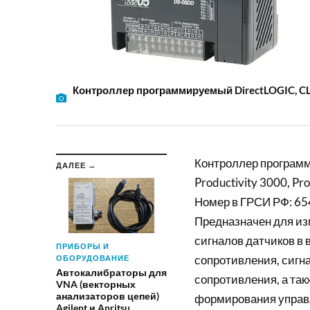
Контроллер программируемый DirectLOGIC, CLICK,
Контроллер программ
ДАЛЕЕ →
Productivity 3000, Pr
Номер в ГРСИ РФ: 65
Предназначен для и
сигналов датчиков в 
ПРИБОРЫ И
сопротивления, сигн
ОБОРУДОВАНИЕ
Автокалибраторы для
сопротивления, а так
VNA (векторных
анализаторов цепей)
формирования управл
Agilent и Anritsu