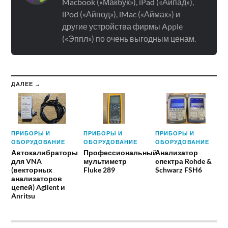
Macbook («Макбук»), iPad («Айпад»),
iPod («Айпод»), iMac («Аймак») и
другие устройства фирмы Apple
(«Эппл») по очень выгодным ценам.
ДАЛЕЕ →
ПРИБОРЫ И
ПРИБОРЫ И
ПРИБОРЫ И
ОБОРУДОВАНИЕ
ОБОРУДОВАНИЕ
ОБОРУДОВАНИЕ
Автокалибраторы
Профессиональный
Анализатор
для VNA
мультиметр
спектра Rohde &
(векторных
Fluke 289
Schwarz FSH6
анализаторов
цепей) Agilent и
Anritsu