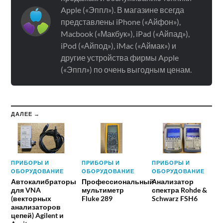
Apple («Эппл»). В магазине всегда
представлены iPhone («Айфон»),
Macbook («Макбук»), iPad («Айпад»),
iPod («Айпод»), iMac («Аймак») и
другие устройства фирмы Apple
(«Эппл») по очень выгодным ценам.
ДАЛЕЕ →
ПРИБОРЫ И
ПРИБОРЫ И
ПРИБОРЫ И
ОБОРУДОВАНИЕ
ОБОРУДОВАНИЕ
ОБОРУДОВАНИЕ
Автокалибраторы
Профессиональный
Анализатор
для VNA
мультиметр
спектра Rohde &
(векторных
Fluke 289
Schwarz FSH6
анализаторов
цепей) Agilent и