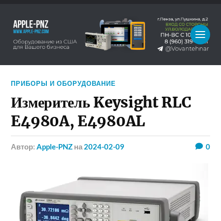
ПРИБОРЫ И ОБОРУДОВАНИЕ
Измеритель Keysight RLC
E4980A, E4980AL
Автор:
Apple-PNZ
на
2024-02-09
0