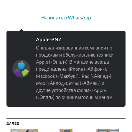
Написать в WhatsApp
Apple-PNZ
Специализированная компания по
продажам и обслуживанию техники
Apple («Эппл»). В магазине всегда
представлены iPhone («Айфон»),
Macbook («Макбук»), iPad («Айпад»),
iPod («Айпод»), iMac («Аймак») и
другие устройства фирмы Apple
(«Эппл») по очень выгодным ценам.
ДАЛЕЕ →