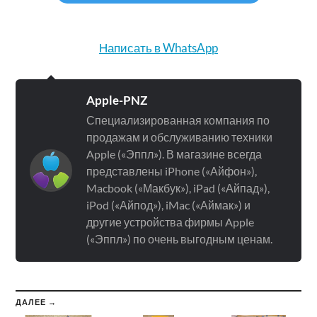
Написать в WhatsApp
Apple-PNZ
Специализированная компания по
продажам и обслуживанию техники
Apple («Эппл»). В магазине всегда
представлены iPhone («Айфон»),
Macbook («Макбук»), iPad («Айпад»),
iPod («Айпод»), iMac («Аймак») и
другие устройства фирмы Apple
(«Эппл») по очень выгодным ценам.
ДАЛЕЕ →