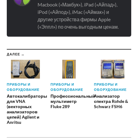
Macbook («Макбук»), iPad («Айпад»),
iPod («Айпод»), iMac («Аймак») и
другие устройства фирмы Apple
(«Эппл») по очень выгодным ценам.
ДАЛЕЕ →
ПРИБОРЫ И
ПРИБОРЫ И
ПРИБОРЫ И
ОБОРУДОВАНИЕ
ОБОРУДОВАНИЕ
ОБОРУДОВАНИЕ
Автокалибраторы
Профессиональный
Анализатор
для VNA
мультиметр
спектра Rohde &
(векторных
Fluke 289
Schwarz FSH6
анализаторов
цепей) Agilent и
Anritsu