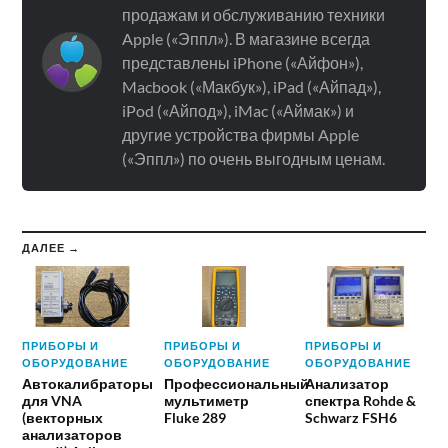
продажам и обслуживанию техники
Apple («Эппл»). В магазине всегда
представлены iPhone («Айфон»),
Macbook («Макбук»), iPad («Айпад»),
iPod («Айпод»), iMac («Аймак») и
другие устройства фирмы Apple
(«Эппл») по очень выгодным ценам.
ДАЛЕЕ →
ПРИБОРЫ И
ПРИБОРЫ И
ПРИБОРЫ И
ОБОРУДОВАНИЕ
ОБОРУДОВАНИЕ
ОБОРУДОВАНИЕ
Автокалибраторы
Профессиональный
Анализатор
для VNA
мультиметр
спектра Rohde &
(векторных
Fluke 289
Schwarz FSH6
анализаторов