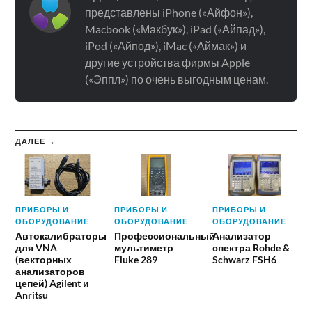
представлены iPhone («Айфон»),
Macbook («Макбук»), iPad («Айпад»),
iPod («Айпод»), iMac («Аймак») и
другие устройства фирмы Apple
(«Эппл») по очень выгодным ценам.
ДАЛЕЕ →
ПРИБОРЫ И
ПРИБОРЫ И
ПРИБОРЫ И
ОБОРУДОВАНИЕ
ОБОРУДОВАНИЕ
ОБОРУДОВАНИЕ
Автокалибраторы
Профессиональный
Анализатор
для VNA
мультиметр
спектра Rohde &
(векторных
Fluke 289
Schwarz FSH6
анализаторов
цепей) Agilent и
Anritsu